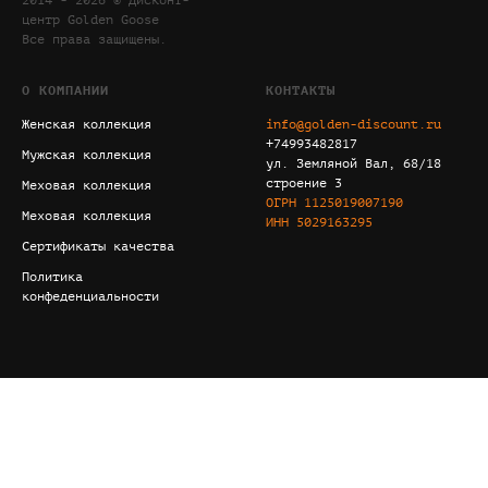
2014 - 2026 © Дисконт-
центр Golden Goose
Все права защищены.
О КОМПАНИИ
КОНТАКТЫ
Женская коллекция
info@golden-discount.ru
+74993482817
Мужская коллекция
ул. Земляной Вал, 68/18
строение 3
Меховая коллекция
ОГРН
1125019007190
Меховая коллекция
ИНН
5029163295
Сертификаты качества
Политика
конфеденциальности
Tilda
Made on